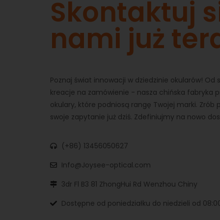
Skontaktuj s
nami już ter
Poznaj świat innowacji w dziedzinie okularów! Od
kreacje na zamówienie - nasza chińska fabryka pr
okulary, które podniosą rangę Twojej marki. Zrób p
swoje zapytanie już dziś. Zdefiniujmy na nowo do
(+86) 13456050627
Info@Joysee-optical.com
3dr Fl B3 81 ZhongHui Rd Wenzhou Chiny
Dostępne od poniedziałku do niedzieli od 08:0