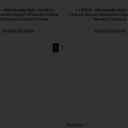
– Wholesale High-Quality
LT4006- Whoesale High-
rames Expert Glasses Frame
Classic Unisex Acetate Fra
acturers Factory Price
Vendor Factory
Dowiedz się więcej
Dowiedz się więcej
1
2
→
Nazwa