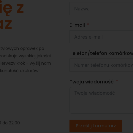
ię z
az
E-mail
 stylowych oprawek po
Telefon/telefon komórko
odukuje wysokiej jakości
ierwszy krok - wyślij nam
skonałość okularów!
Twoja wiadomość
0 do 22:00
Prześlij formularz