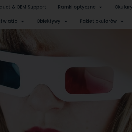
duct & OEM Support
Ramki optyczne
Okular
 światło
Obiektywy
Pakiet okularów