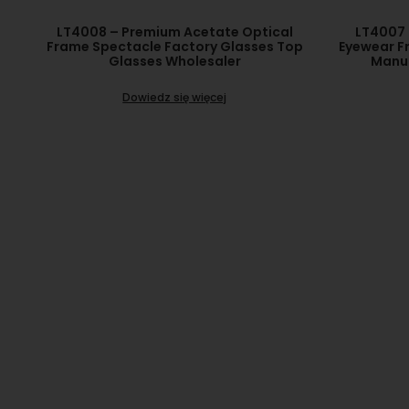
LT4008 – Premium Acetate Optical
LT4007 
Frame Spectacle Factory Glasses Top
Eyewear F
Glasses Wholesaler
Manuf
Dowiedz się więcej