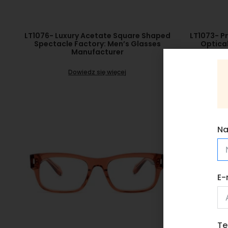
LT1076- Luxury Acetate Square Shaped
LT1073- P
Spectacle Factory: Men’s Glasses
Optica
Manufacturer
Dowiedz się więcej
N
E-
Te