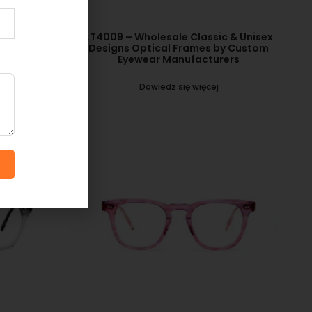
Eye Glass
LT4009 – Wholesale Classic & Unisex
 Glasses
Designs Optical Frames by Custom
Eyewear Manufacturers
Dowiedz się więcej