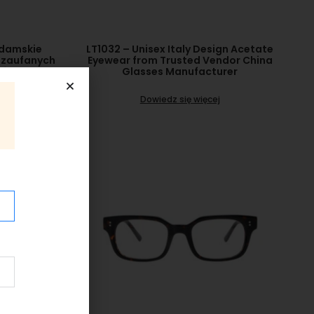
 damskie
LT1032 – Unisex Italy Design Acetate
 zaufanych
Eyewear from Trusted Vendor China
rów
Glasses Manufacturer
Dowiedz się więcej