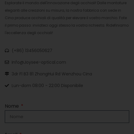
Esplorate il mondo dell'innovazione degli occhiali! Dalle montature
eleganti alle creazioni su misura, la nostra fabbrica con sede in
Cina produce occhiali di qualità per elevare il vostro marchio. Fate
il primo passo: inviateci oggi stesso la vostra richiesta. Ridefiniamo
l'eccellenza degli occhiali!
(+86) 13456050627
Info@Joysee-optical.com
3dr Fl B3 81 ZhongHui Rd Wenzhou Cina
Lun-dom 08:00 - 22:00 Disponibile
Nome