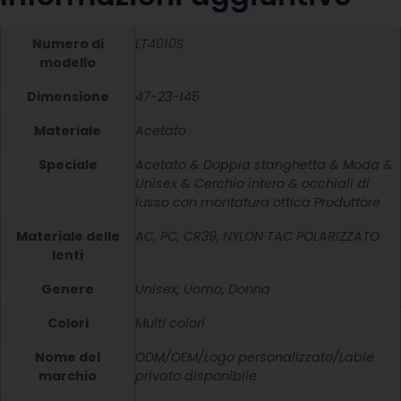
Numero di
LT4010S
modello
Dimensione
47-23-145
Materiale
Acetato
Speciale
Acetato & Doppia stanghetta & Moda &
Unisex & Cerchio intero & occhiali di
lusso con montatura ottica Produttore
Materiale delle
AC, PC, CR39, NYLON TAC POLARIZZATO
lenti
Genere
Unisex, Uomo, Donna
Colori
Multi colori
Nome del
ODM/OEM/Logo personalizzato/Lable
marchio
privato disponibile