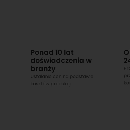
Ponad 10 lat
O
doświadczenia w
2
branży
Pr
pr
Ustalanie cen na podstawie
ko
kosztów produkcji