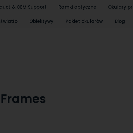
duct & OEM Support
Ramki optyczne
Okulary p
 światło
Obiektywy
Pakiet okularów
Blog
l Frames