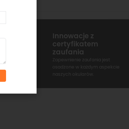
y przez
Innowacje z
certyfikatem
zaufania
uznanie w
twierdzoną
Zapewnienie zaufania jest
osadzone w każdym aspekcie
naszych okularów.