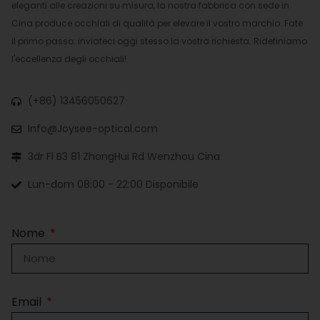
eleganti alle creazioni su misura, la nostra fabbrica con sede in
Cina produce occhiali di qualità per elevare il vostro marchio. Fate
il primo passo: inviateci oggi stesso la vostra richiesta. Ridefiniamo
l'eccellenza degli occhiali!
(+86) 13456050627
Info@Joysee-optical.com
3dr Fl B3 81 ZhongHui Rd Wenzhou Cina
Lun-dom 08:00 - 22:00 Disponibile
Nome
Email