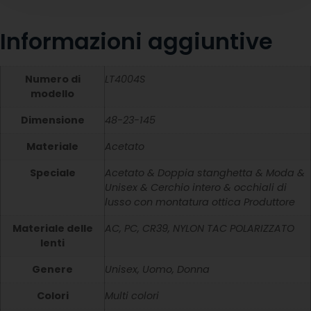
Informazioni aggiuntive
Numero di
LT4004S
modello
Dimensione
48-23-145
Materiale
Acetato
Speciale
Acetato & Doppia stanghetta & Moda &
Unisex & Cerchio intero & occhiali di
lusso con montatura ottica Produttore
Materiale delle
AC, PC, CR39, NYLON TAC POLARIZZATO
lenti
Genere
Unisex, Uomo, Donna
Colori
Multi colori