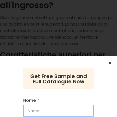
all'ingrosso?
Ci distinguiamo nel settore grazie al nostro impegno per
una qualità e uno stile superiori. La nostra fabbrica di
occhiali da sole produce occhiali che soddisfano gli
standard internazionali, rendendoci un fornitore
affidabile di occhiali da sole all'ingrosso.
Caratteristiche superiori per
un comfort ottimale
Questi occhiali da sole sono dotati di lenti polarizzate che
Get Free Sample and
Full Catalogue Now
offrono una protezione ottimale dai dannosi raggi UV. Il
materiale in acetato non solo è resistente, ma migliora
anche l'estetica complessiva degli occhiali da sole,
Nome
rendendoli la scelta preferita dai consumatori moderni.
Occhiali da sole