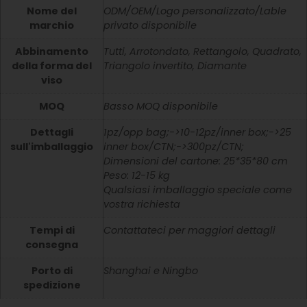
Nome del
ODM/OEM/Logo personalizzato/Lable
marchio
privato disponibile
Abbinamento
Tutti, Arrotondato, Rettangolo, Quadrato,
della forma del
Triangolo invertito, Diamante
viso
MOQ
Basso MOQ disponibile
Dettagli
1pz/opp bag;->10-12pz/inner box;->25
sull'imballaggio
inner box/CTN;->300pz/CTN;
Dimensioni del cartone: 25*35*80 cm
Peso: 12-15 kg
Qualsiasi imballaggio speciale come
vostra richiesta
Tempi di
Contattateci per maggiori dettagli
consegna
Porto di
Shanghai e Ningbo
spedizione